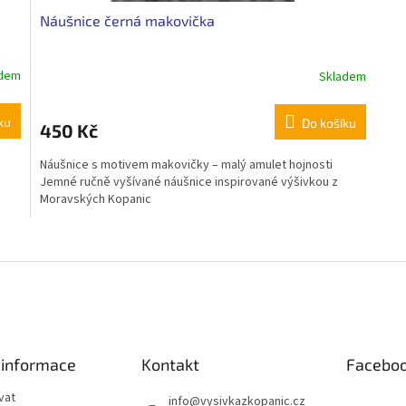
Náušnice černá makovička
adem
Skladem
ku
Do košíku
450 Kč
Náušnice s motivem makovičky – malý amulet hojnosti
Jemné ručně vyšívané náušnice inspirované výšivkou z
Moravských Kopanic
O
v
l
á
d
a
c
í
 informace
Kontakt
Facebo
p
r
vat
info
@
vysivkazkopanic.cz