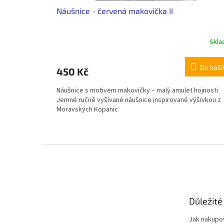
Náušnice - červená makovička II
Skl
Do koší
450 Kč
Náušnice s motivem makovičky – malý amulet hojnosti
Jemné ručně vyšívané náušnice inspirované výšivkou z
Moravských Kopanic
Z
á
p
a
t
Důležité
í
Jak nakupo