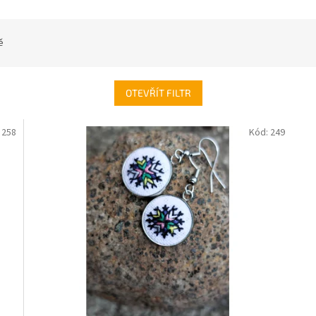
ě
OTEVŘÍT FILTR
:
258
Kód:
249