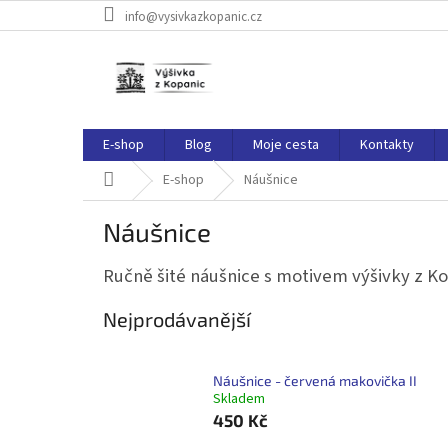
Přejít
info@vysivkazkopanic.cz
na
obsah
E-shop
Blog
Moje cesta
Kontakty
Domů
E-shop
Náušnice
Náušnice
Ručně šité náušnice s motivem výšivky z Ko
Nejprodávanější
Náušnice - červená makovička II
Skladem
450 Kč