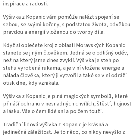
inspirace a radosti.
Výšivka z Kopanic vám pomůže nalézt spojení se
sebou, se svými kořeny, s podstatou života, odvěkou
pravdou a energií vloženou do tvorby díla.
Když si oblečete kroj z oblasti Moravských Kopanic
stanete se jiným člověkem. Jedná se o odlišný oděv,
než na který jsme dnes zvyklí. Výšivka je steh po
stehu vyrobená rukama, a je v ní vložena energie a
nálada člověka, který ji vytvořil a také se v ní odráží
otisk dne, kdy vznikala.
Výšivka z Kopanic je plná magických symbolů, které
přináší ochranu v nesnadných chvílích, štěstí, hojnost
a lásku. Vše o čem lidé sní a po čem touží.
Tradiční lidová výšivka z Kopanic je krásná a
jedinečná záležitost. Je to něco, co nikdy nevyšlo z