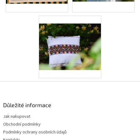
Z
á
p
a
Důležité informace
t
Jak nakupovat
í
Obchodní podmínky
Podmínky ochrany osobních údajů