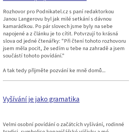
Rozhovor pro Podnikatel.cz s paní redaktorkou
Janou Langerovu byl jak milé setkání s dávnou
kamarádkou. Po pár slovech jsme byly na sebe
napojené a z článku je to cítit. Potvrzují to krásná
slova od jedné čtenářky: "Při čtení tohoto rozhovoru
jsem měla pocit, že sedím u tebe na zahradě a jsem
součástí tohoto povídání."
A tak tedy přijměte pozvání ke mně domů...
Vyšívání je jako gramatika
Velmi osobní povídání o začátcích vyšívání, rodinné
tradici, symbolice kopaničářské výšivky a mé