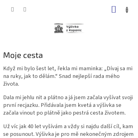
Přejít
NÁKUP
na
obsah
KOŠÍK
Moje cesta
Když mi bylo šest let, řekla mi maminka: „Dívaj sa mi
na ruky, jak to dělám.“ Snad nejlepší rada mého
života.
Dala mi jehlu nit a plátno a já jsem začala vyšívat svoji
první recjazku. Přidávala jsem kvetá a výšivka se
začala vinout po plátně jako pestrá cesta životem.
Už víc jak 40 let vyšívám a vždy si najdu další cíl, kam
se posunout. Výšivka je pro mě nekonečným zdrojem