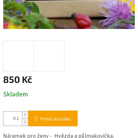
850 Kč
Měrná
Skladem
cena:
Přidat do košíku
Náramek pro ženy - Hvězda a půlmakovička.