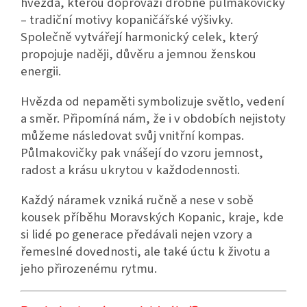
hvězda, kterou doprovází drobné půlmakovičky
– tradiční motivy kopaničářské výšivky.
Společně vytvářejí harmonický celek, který
propojuje naději, důvěru a jemnou ženskou
energii.
Hvězda od nepaměti symbolizuje světlo, vedení
a směr. Připomíná nám, že i v obdobích nejistoty
můžeme následovat svůj vnitřní kompas.
Půlmakovičky pak vnášejí do vzoru jemnost,
radost a krásu ukrytou v každodennosti.
Každý náramek vzniká ručně a nese v sobě
kousek příběhu Moravských Kopanic, kraje, kde
si lidé po generace předávali nejen vzory a
řemeslné dovednosti, ale také úctu k životu a
jeho přirozenému rytmu.