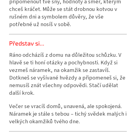
připomenout tvé sny, hodnoty a směr, kterým
chceš kráčet. Může se stát drobnou kotvou v
rušném dni a symbolem důvěry, že vše
potřebné už nosíš v sobě.
Představ si...
Ráno odcházíš z domu na důležitou schůzku. V
hlavě se ti honí otázky a pochybnosti. Když si
vezmeš náramek, na okamžik se zastavíš.
Dotkneš se vyšívané hvězdy a připomeneš si, že
nemusíš znát všechny odpovědi. Stačí udělat
další krok.
Večer se vracíš domů, unavená, ale spokojená.
Náramek je stále s tebou – tichý svědek malých i
velkých okamžiků tvého dne.