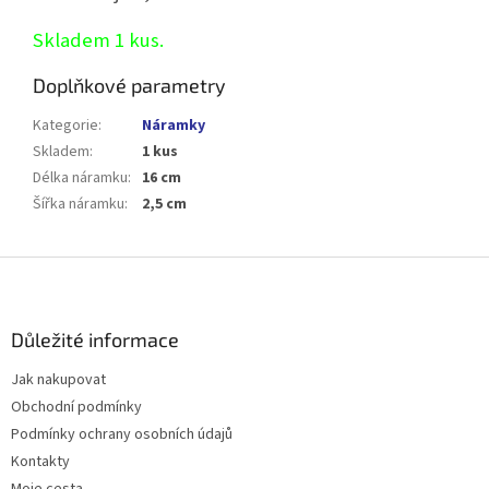
Skladem 1 kus.
Doplňkové parametry
Kategorie
:
Náramky
Skladem
:
1 kus
Délka náramku
:
16 cm
Šířka náramku
:
2,5 cm
Z
á
p
a
Důležité informace
t
Jak nakupovat
í
Obchodní podmínky
Podmínky ochrany osobních údajů
Kontakty