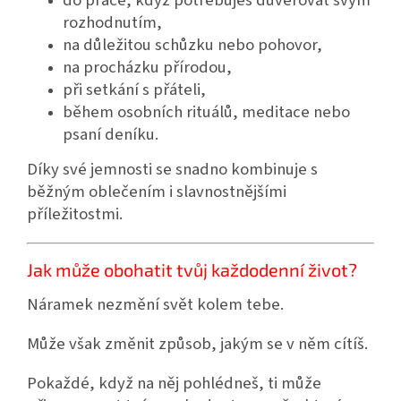
do práce, když potřebuješ důvěřovat svým
rozhodnutím,
na důležitou schůzku nebo pohovor,
na procházku přírodou,
při setkání s přáteli,
během osobních rituálů, meditace nebo
psaní deníku.
Díky své jemnosti se snadno kombinuje s
běžným oblečením i slavnostnějšími
příležitostmi.
Jak může obohatit tvůj každodenní život?
Náramek nezmění svět kolem tebe.
Může však změnit způsob, jakým se v něm cítíš.
Pokaždé, když na něj pohlédneš, ti může