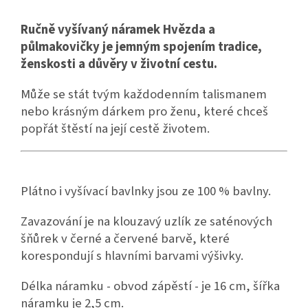
Ručně vyšívaný náramek Hvězda a
půlmakovičky je jemným spojením tradice,
ženskosti a důvěry v životní cestu.
Může se stát tvým každodenním talismanem
nebo krásným dárkem pro ženu, které chceš
popřát štěstí na její cestě životem.
Plátno i vyšívací bavlnky jsou ze 100 % bavlny.
Zavazování je na klouzavý uzlík ze saténových
šňůrek v černé a červené barvě, které
korespondují s hlavními barvami výšivky.
Délka náramku - obvod zápěstí - je 16 cm, šířka
náramku je 2,5 cm.